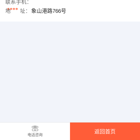
联系手机：
****
地 址：
象山港路766号
返回首页
电话咨询